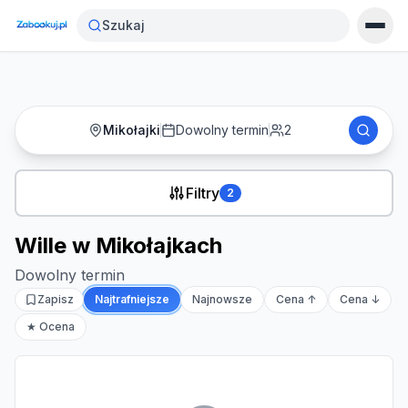
Strona główna
›
Noclegi
›
Wille w Mikołajkach
Szukaj
Mikołajki
Dowolny termin
2
Filtry
2
Wille w Mikołajkach
Dowolny termin
Zapisz
Najtrafniejsze
Najnowsze
Cena ↑
Cena ↓
★ Ocena