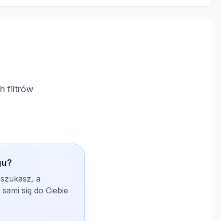
 filtrów
gu?
 szukasz, a
sami się do Ciebie