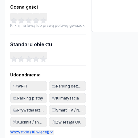
Ocena gości
Kliknij na lewą lub prawą połowę gwiazdki
Standard obiektu
Udogodnienia
Wi-Fi
Parking bezpłatny
Parking płatny
Klimatyzacja
Prywatna łazienka
Smart TV / Netflix
Kuchnia / aneks
Zwierzęta OK
Wszystkie (
18
więcej)