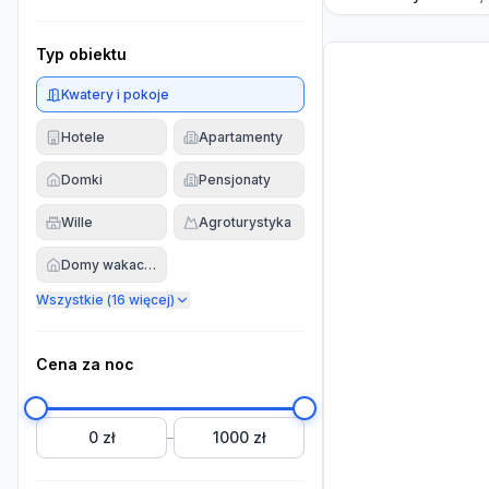
Typ obiektu
Kwatery i pokoje
Hotele
Apartamenty
Domki
Pensjonaty
Wille
Agroturystyka
Domy wakacyjne
Wszystkie (
16
więcej)
Cena za noc
0 zł
1000 zł
–