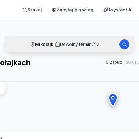
Szukaj
Zapytaj o nocleg
Asystent AI
Mikołajki
Dowolny termin
2
ołajkach
Zapisz
SORTU
i