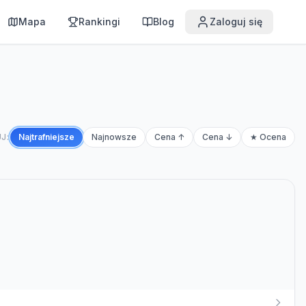
Mapa
Rankingi
Blog
Zaloguj się
J:
Najtrafniejsze
Najnowsze
Cena ↑
Cena ↓
★ Ocena