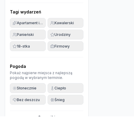
Tagi wydarzeń
Apartament imprezowy
Kawalerski
Panieński
Urodziny
18-stka
Firmowy
Pogoda
Pokaż najpierw miejsca z najlepszą
pogodą w wybranym terminie.
Słonecznie
Ciepło
Bez deszczu
Śnieg
0
wyniki