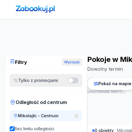
Strona główna
›
Noclegi
›
Pokoje w Mikołajkach
Pokoje w Mik
Filtry
Wyczyść
Dowolny termin
Tylko z promocjami
Pokaż na mapie
ŁADOWANIE MAPY…
Odległość od centrum
Mikołajki - Centrum
Bez limitu odległości
0
obiekty
·
Mikołajk