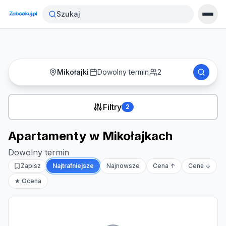
Strona główna
›
Noclegi
›
Apartamenty w Mikołajkach
Szukaj
Mikołajki
Dowolny termin
2
Filtry
2
Apartamenty w Mikołajkach
Dowolny termin
Zapisz
Najtrafniejsze
Najnowsze
Cena ↑
Cena ↓
★ Ocena