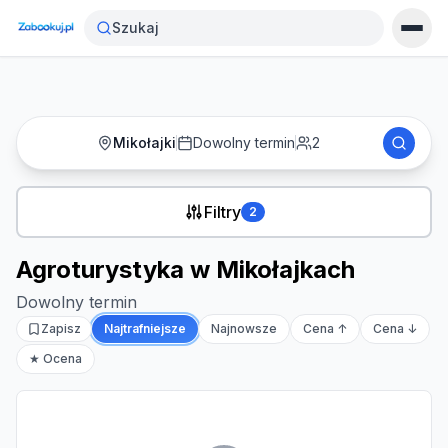
Strona główna
›
Noclegi
›
Agroturystyka w Mikołajkach
Szukaj
Mikołajki
Dowolny termin
2
Filtry
2
Agroturystyka w Mikołajkach
Dowolny termin
Zapisz
Najtrafniejsze
Najnowsze
Cena ↑
Cena ↓
★ Ocena