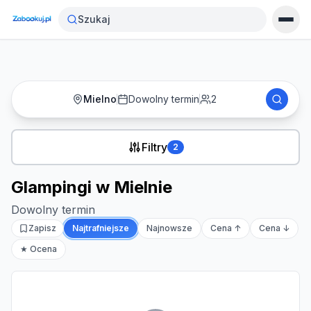
Strona główna
›
Noclegi
›
Glampingi w Mielnie
Szukaj
Mielno
Dowolny termin
2
Filtry
2
Glampingi w Mielnie
Dowolny termin
Zapisz
Najtrafniejsze
Najnowsze
Cena ↑
Cena ↓
★ Ocena