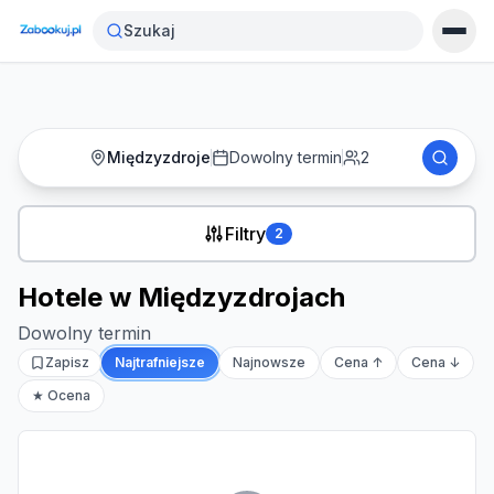
Strona główna
›
Noclegi
›
Hotele w Międzyzdrojach
Szukaj
Międzyzdroje
Dowolny termin
2
Filtry
2
Hotele w Międzyzdrojach
Dowolny termin
Zapisz
Najtrafniejsze
Najnowsze
Cena ↑
Cena ↓
★ Ocena