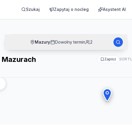
Szukaj
Zapytaj o nocleg
Asystent AI
Mazury
Dowolny termin
2
a Mazurach
Zapisz
SORTU