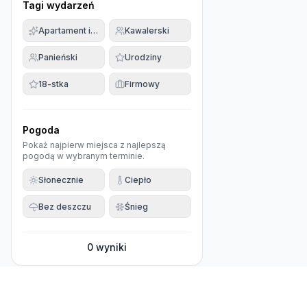
Tagi wydarzeń
Apartament imprezowy
Kawalerski
Panieński
Urodziny
18-stka
Firmowy
Pogoda
Pokaż najpierw miejsca z najlepszą
pogodą w wybranym terminie.
Słonecznie
Ciepło
Bez deszczu
Śnieg
0
wyniki