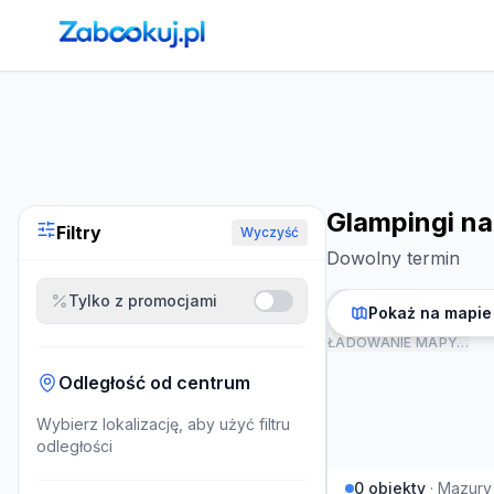
Strona główna
›
Noclegi
›
Glampingi na Mazurach
Glampingi n
Filtry
Wyczyść
Dowolny termin
Tylko z promocjami
Pokaż na mapie
ŁADOWANIE MAPY…
Odległość od centrum
Wybierz lokalizację, aby użyć filtru
odległości
0
obiekty
·
Mazury