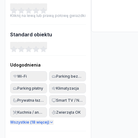
Kliknij na lewą lub prawą połowę gwiazdki
Standard obiektu
Udogodnienia
Wi-Fi
Parking bezpłatny
Parking płatny
Klimatyzacja
Prywatna łazienka
Smart TV / Netflix
Kuchnia / aneks
Zwierzęta OK
Wszystkie (
18
więcej)