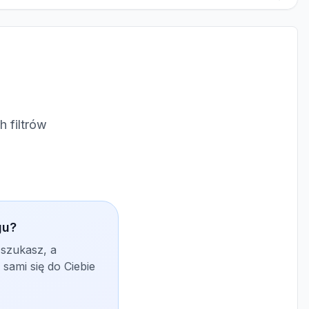
 filtrów
gu?
 szukasz, a
sami się do Ciebie