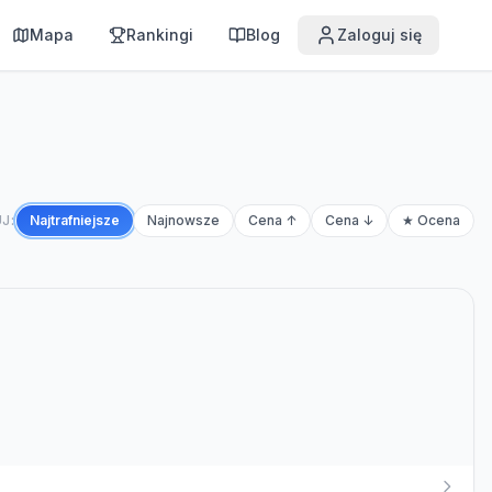
Mapa
Rankingi
Blog
Zaloguj się
J:
Najtrafniejsze
Najnowsze
Cena ↑
Cena ↓
★ Ocena