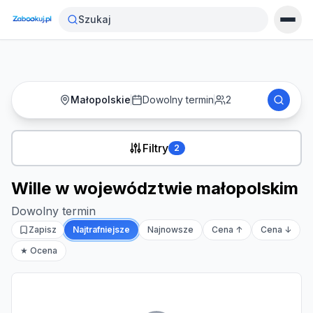
Strona główna
›
Noclegi
›
Wille w województwie małopolskim
Szukaj
Małopolskie
Dowolny termin
2
Filtry
2
Wille w województwie małopolskim
Dowolny termin
Zapisz
Najtrafniejsze
Najnowsze
Cena ↑
Cena ↓
★ Ocena