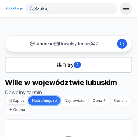
Strona główna
›
Noclegi
›
Wille w województwie lubuskim
Szukaj
Lubuskie
Dowolny termin
2
Filtry
2
Wille w województwie lubuskim
Dowolny termin
Zapisz
Najtrafniejsze
Najnowsze
Cena ↑
Cena ↓
★ Ocena