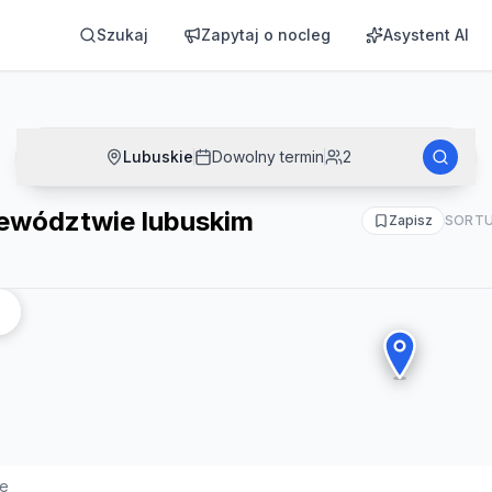
Szukaj
Zapytaj o nocleg
Asystent AI
Lubuskie
Dowolny termin
2
ewództwie lubuskim
Zapisz
SORTU
ie