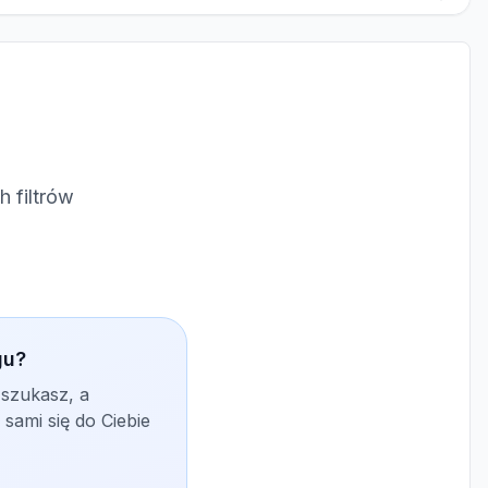
 filtrów
gu?
 szukasz, a
sami się do Ciebie