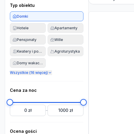
Typ obiektu
Domki
Hotele
Apartamenty
Pensjonaty
Wille
Kwatery i pokoje
Agroturystyka
Domy wakacyjne
Wszystkie (
16
więcej)
Cena za noc
0 zł
1000 zł
–
Ocena gości