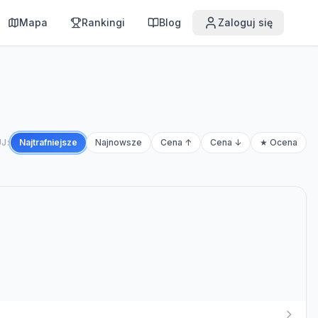
Mapa
Rankingi
Blog
Zaloguj się
J:
Najtrafniejsze
Najnowsze
Cena ↑
Cena ↓
★ Ocena