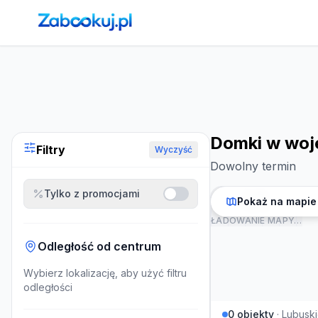
Strona główna
›
Noclegi
›
Domki w województwie lubuskim
Domki w woj
Filtry
Wyczyść
Dowolny termin
Tylko z promocjami
Pokaż na mapie
ŁADOWANIE MAPY…
Odległość od centrum
Wybierz lokalizację, aby użyć filtru
odległości
0
obiekty
·
Lubusk