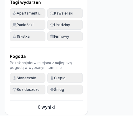
Tagi wydarzeń
Apartament imprezowy
Kawalerski
Panieński
Urodziny
18-stka
Firmowy
Pogoda
Pokaż najpierw miejsca z najlepszą
pogodą w wybranym terminie.
Słonecznie
Ciepło
Bez deszczu
Śnieg
0
wyniki