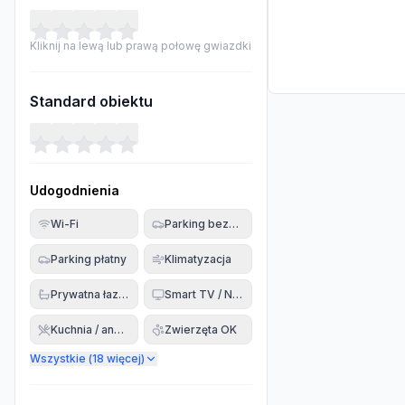
Kliknij na lewą lub prawą połowę gwiazdki
Standard obiektu
Udogodnienia
Wi-Fi
Parking bezpłatny
Parking płatny
Klimatyzacja
Prywatna łazienka
Smart TV / Netflix
Kuchnia / aneks
Zwierzęta OK
Wszystkie (
18
więcej)