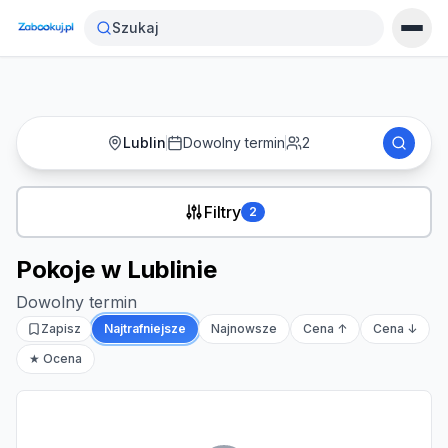
Strona główna
›
Noclegi
›
Pokoje w Lublinie
Szukaj
Lublin
Dowolny termin
2
Filtry
2
Pokoje w Lublinie
Dowolny termin
Zapisz
Najtrafniejsze
Najnowsze
Cena ↑
Cena ↓
★ Ocena