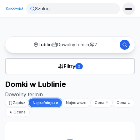
Strona główna
›
Noclegi
›
Domki w Lublinie
Szukaj
Lublin
Dowolny termin
2
Filtry
2
Domki w Lublinie
Dowolny termin
Zapisz
Najtrafniejsze
Najnowsze
Cena ↑
Cena ↓
★ Ocena