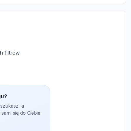
 filtrów
gu?
 szukasz, a
sami się do Ciebie