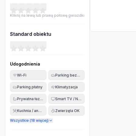
Kliknij na lewą lub prawą połowę gwiazdki
Standard obiektu
Udogodnienia
Wi-Fi
Parking bezpłatny
Parking płatny
Klimatyzacja
Prywatna łazienka
Smart TV / Netflix
Kuchnia / aneks
Zwierzęta OK
Wszystkie (
18
więcej)