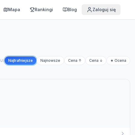
Mapa
Rankingi
Blog
Zaloguj się
J:
Najtrafniejsze
Najnowsze
Cena ↑
Cena ↓
★ Ocena