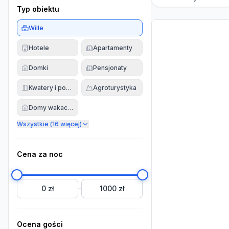
Typ obiektu
Wille
Hotele
Apartamenty
Domki
Pensjonaty
Kwatery i pokoje
Agroturystyka
Domy wakacyjne
Wszystkie (
16
więcej)
Cena za noc
0 zł
1000 zł
–
Ocena gości