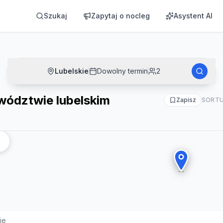
Szukaj
Zapytaj o nocleg
Asystent AI
Lubelskie
Dowolny termin
2
wództwie lubelskim
Zapisz
SORTU
ie