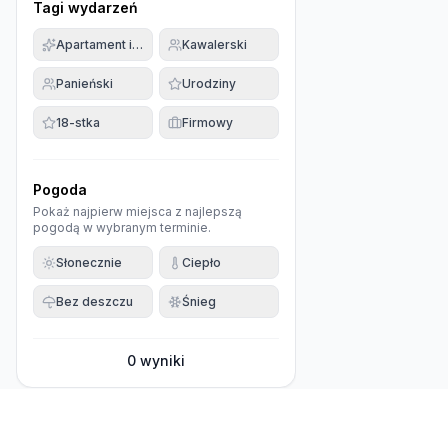
Tagi wydarzeń
Apartament imprezowy
Kawalerski
Panieński
Urodziny
18-stka
Firmowy
Pogoda
Pokaż najpierw miejsca z najlepszą
pogodą w wybranym terminie.
Słonecznie
Ciepło
Bez deszczu
Śnieg
0
wyniki