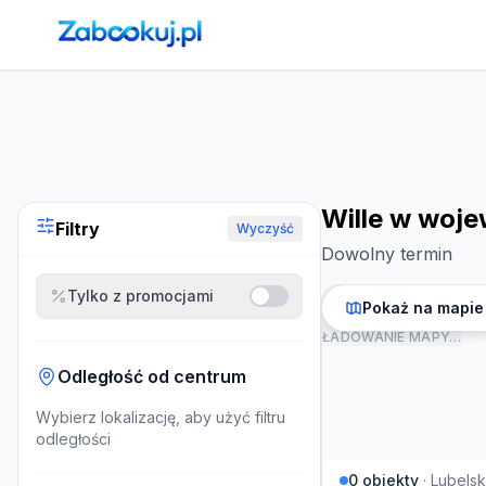
Strona główna
›
Noclegi
›
Wille w województwie lubelskim
Wille w woje
Filtry
Wyczyść
Dowolny termin
Tylko z promocjami
Pokaż na mapie
ŁADOWANIE MAPY…
Odległość od centrum
Wybierz lokalizację, aby użyć filtru
odległości
0
obiekty
·
Lubelsk