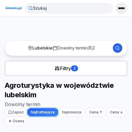
Strona główna
›
Noclegi
›
Szukaj
Agroturystyka w województwie lubelskim
Lubelskie
Dowolny termin
2
Filtry
2
Agroturystyka w województwie
lubelskim
Dowolny termin
Zapisz
Najtrafniejsze
Najnowsze
Cena ↑
Cena ↓
★ Ocena