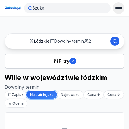
Strona główna
›
Noclegi
›
Wille w województwie łódzkim
Szukaj
Łódzkie
Dowolny termin
2
Filtry
2
Wille w województwie łódzkim
Dowolny termin
Zapisz
Najtrafniejsze
Najnowsze
Cena ↑
Cena ↓
★ Ocena