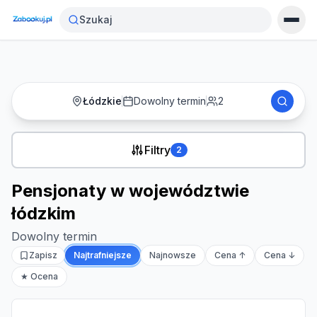
Strona główna
›
Noclegi
›
Pensjonaty w województwie łódzkim
Szukaj
Łódzkie
Dowolny termin
2
Filtry
2
Pensjonaty w województwie
łódzkim
Dowolny termin
Zapisz
Najtrafniejsze
Najnowsze
Cena ↑
Cena ↓
★ Ocena