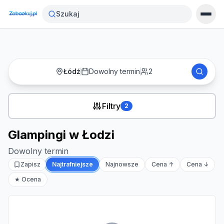
Strona główna
›
Noclegi
›
Glampingi w Łodzi
Szukaj
Łódź
Dowolny termin
2
Filtry
2
Glampingi w Łodzi
Dowolny termin
Zapisz
Najtrafniejsze
Najnowsze
Cena ↑
Cena ↓
★ Ocena