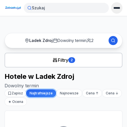
Strona główna
›
Noclegi
›
Hotele w Ladek Zdroj
Szukaj
Ladek Zdroj
Dowolny termin
2
Filtry
2
Hotele w Ladek Zdroj
Dowolny termin
Zapisz
Najtrafniejsze
Najnowsze
Cena ↑
Cena ↓
★ Ocena