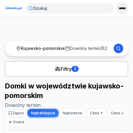
Strona główna
›
Noclegi
›
Szukaj
Domki w województwie kujawsko-pomorskim
Kujawsko-pomorskie
Dowolny termin
2
Filtry
2
Domki w województwie kujawsko-
pomorskim
Dowolny termin
Zapisz
Najtrafniejsze
Najnowsze
Cena ↑
Cena ↓
★ Ocena