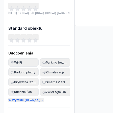
Kliknij na lewą lub prawą połowę gwiazdki
Standard obiektu
Udogodnienia
Wi-Fi
Parking bezpłatny
Parking płatny
Klimatyzacja
Prywatna łazienka
Smart TV / Netflix
Kuchnia / aneks
Zwierzęta OK
Wszystkie (
18
więcej)