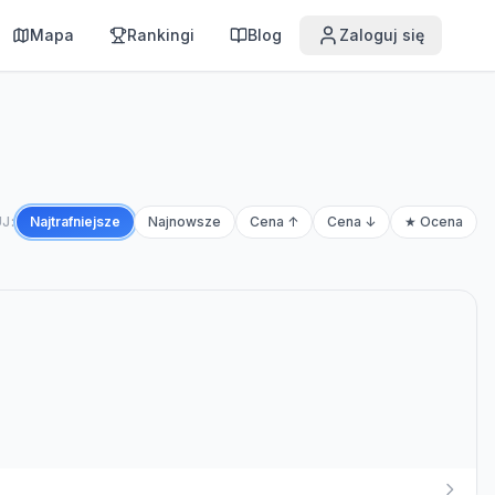
Mapa
Rankingi
Blog
Zaloguj się
J:
Najtrafniejsze
Najnowsze
Cena ↑
Cena ↓
★ Ocena