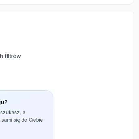
 filtrów
gu?
 szukasz, a
sami się do Ciebie