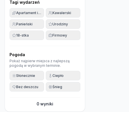
Tagi wydarzeń
Apartament imprezowy
Kawalerski
Panieński
Urodziny
18-stka
Firmowy
Pogoda
Pokaż najpierw miejsca z najlepszą
pogodą w wybranym terminie.
Słonecznie
Ciepło
Bez deszczu
Śnieg
0
wyniki