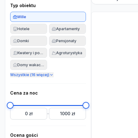
Typ obiektu
Wille
Hotele
Apartamenty
Domki
Pensjonaty
Kwatery i pokoje
Agroturystyka
Domy wakacyjne
Wszystkie (
16
więcej)
Cena za noc
0 zł
1000 zł
–
Ocena gości