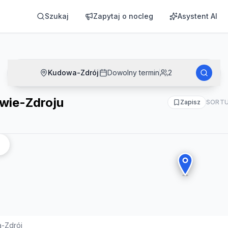
Szukaj
Zapytaj o nocleg
Asystent AI
Kudowa-Zdrój
Dowolny termin
2
wie-Zdroju
Zapisz
SORTU
-Zdrój