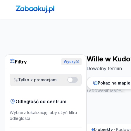
Strona główna
›
Noclegi
›
Wille w Kudowie-Zdroju
Wille w Kudo
Filtry
Wyczyść
Dowolny termin
Tylko z promocjami
Pokaż na mapie
ŁADOWANIE MAPY…
Odległość od centrum
Wybierz lokalizację, aby użyć filtru
odległości
0
obiekty
·
Kudowa