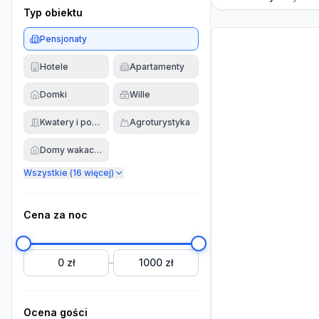
Typ obiektu
Pensjonaty
Hotele
Apartamenty
Domki
Wille
Kwatery i pokoje
Agroturystyka
Domy wakacyjne
Wszystkie (
16
więcej)
Cena za noc
0 zł
1000 zł
–
Ocena gości