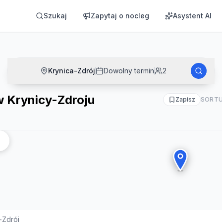
Szukaj
Zapytaj o nocleg
Asystent AI
Krynica-Zdrój
Dowolny termin
2
w Krynicy-Zdroju
Zapisz
SORTU
-Zdrój