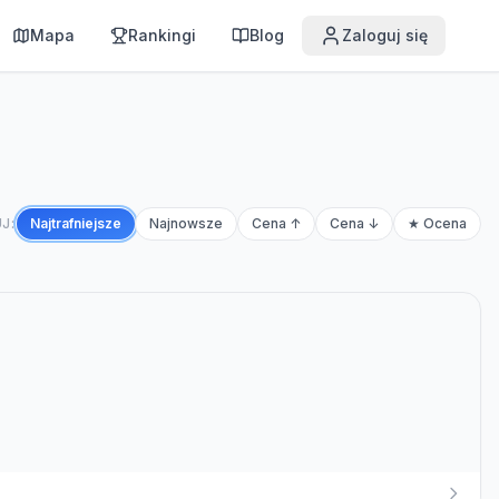
Mapa
Rankingi
Blog
Zaloguj się
J:
Najtrafniejsze
Najnowsze
Cena ↑
Cena ↓
★ Ocena