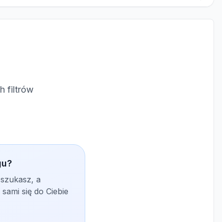
 filtrów
gu?
 szukasz, a
sami się do Ciebie