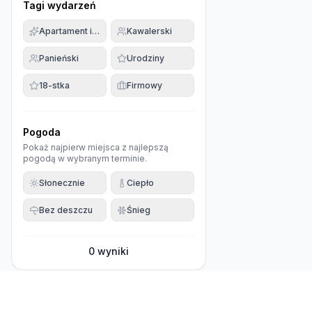
Tagi wydarzeń
Apartament imprezowy
Kawalerski
Panieński
Urodziny
18-stka
Firmowy
Pogoda
Pokaż najpierw miejsca z najlepszą
pogodą w wybranym terminie.
Słonecznie
Ciepło
Bez deszczu
Śnieg
0
wyniki