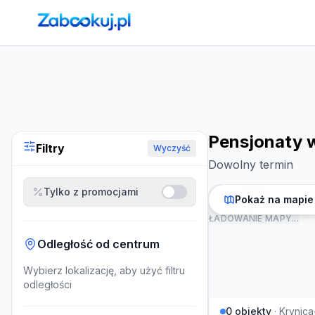
Strona główna
›
Noclegi
›
Pensjonaty w Krynicy-Zdroju
Pensjonaty 
Filtry
Wyczyść
Dowolny termin
Tylko z promocjami
Pokaż na mapie
ŁADOWANIE MAPY…
Odległość od centrum
Wybierz lokalizację, aby użyć filtru
odległości
0
obiekty
·
Krynica