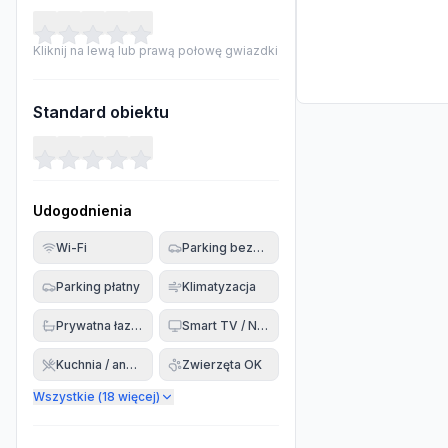
Kliknij na lewą lub prawą połowę gwiazdki
Standard obiektu
Udogodnienia
Wi-Fi
Parking bezpłatny
Parking płatny
Klimatyzacja
Prywatna łazienka
Smart TV / Netflix
Kuchnia / aneks
Zwierzęta OK
Wszystkie (
18
więcej)