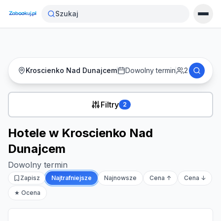
Strona główna
›
Noclegi
›
Hotele w Kroscienko Nad Dunajcem
Szukaj
Kroscienko Nad Dunajcem
Dowolny termin
2
Filtry
2
Hotele w Kroscienko Nad
Dunajcem
Dowolny termin
Zapisz
Najtrafniejsze
Najnowsze
Cena ↑
Cena ↓
★ Ocena