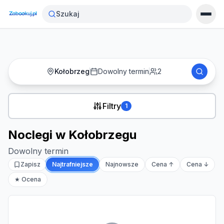
Strona główna
›
Noclegi
›
Noclegi w Kołobrzegu
Szukaj
Kołobrzeg
Dowolny termin
2
Filtry
1
Noclegi w Kołobrzegu
Dowolny termin
Zapisz
Najtrafniejsze
Najnowsze
Cena ↑
Cena ↓
★ Ocena