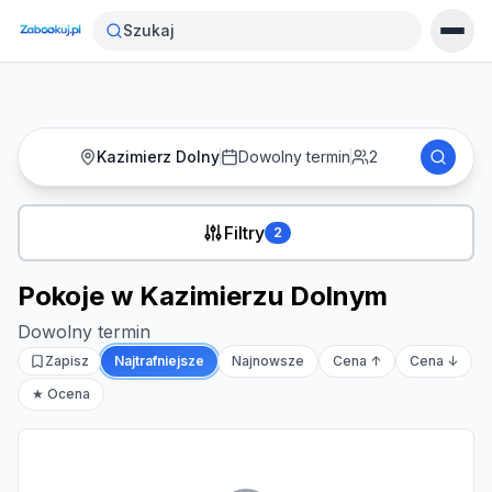
Strona główna
›
Noclegi
›
Pokoje w Kazimierzu Dolnym
Szukaj
Kazimierz Dolny
Dowolny termin
2
Filtry
2
Pokoje w Kazimierzu Dolnym
Dowolny termin
Zapisz
Najtrafniejsze
Najnowsze
Cena ↑
Cena ↓
★ Ocena