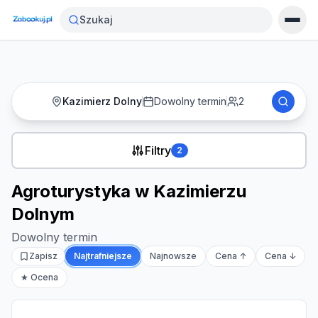
Strona główna
›
Noclegi
›
Agroturystyka w Kazimierzu Dolnym
Szukaj
Kazimierz Dolny
Dowolny termin
2
Filtry
2
Agroturystyka w Kazimierzu
Dolnym
Dowolny termin
Zapisz
Najtrafniejsze
Najnowsze
Cena ↑
Cena ↓
★ Ocena