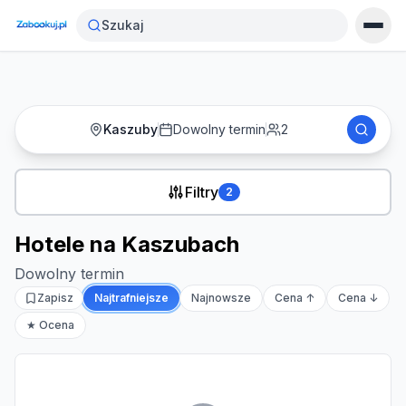
Strona główna
›
Noclegi
›
Hotele na Kaszubach
Szukaj
Kaszuby
Dowolny termin
2
Filtry
2
Hotele na Kaszubach
Dowolny termin
Zapisz
Najtrafniejsze
Najnowsze
Cena ↑
Cena ↓
★ Ocena