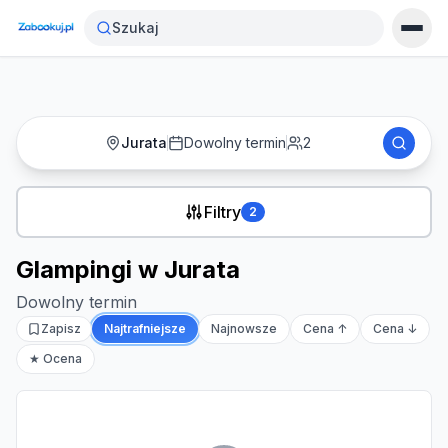
Strona główna
›
Noclegi
›
Glampingi w Jurata
Szukaj
Jurata
Dowolny termin
2
Filtry
2
Glampingi w Jurata
Dowolny termin
Zapisz
Najtrafniejsze
Najnowsze
Cena ↑
Cena ↓
★ Ocena