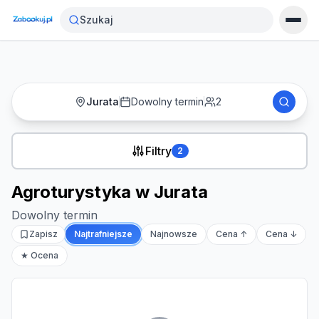
Strona główna
›
Noclegi
›
Agroturystyka w Jurata
Szukaj
Jurata
Dowolny termin
2
Filtry
2
Agroturystyka w Jurata
Dowolny termin
Zapisz
Najtrafniejsze
Najnowsze
Cena ↑
Cena ↓
★ Ocena