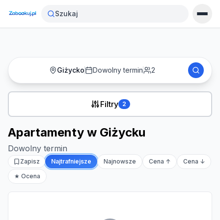
Strona główna
›
Noclegi
›
Apartamenty w Giżycku
Szukaj
Giżycko
Dowolny termin
2
Filtry
2
Apartamenty w Giżycku
Dowolny termin
Zapisz
Najtrafniejsze
Najnowsze
Cena ↑
Cena ↓
★ Ocena