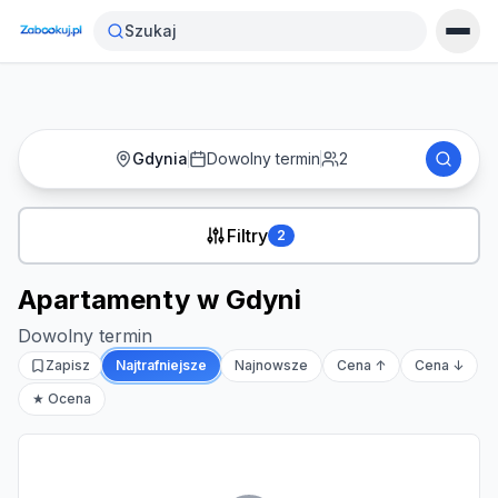
Strona główna
›
Noclegi
›
Apartamenty w Gdyni
Szukaj
Gdynia
Dowolny termin
2
Filtry
2
Apartamenty w Gdyni
Dowolny termin
Zapisz
Najtrafniejsze
Najnowsze
Cena ↑
Cena ↓
★ Ocena