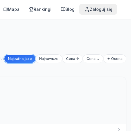
Mapa
Rankingi
Blog
Zaloguj się
J:
Najtrafniejsze
Najnowsze
Cena ↑
Cena ↓
★ Ocena