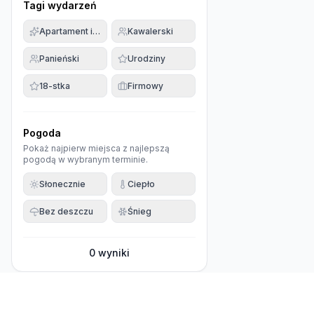
Tagi wydarzeń
Apartament imprezowy
Kawalerski
Panieński
Urodziny
18-stka
Firmowy
Pogoda
Pokaż najpierw miejsca z najlepszą
pogodą w wybranym terminie.
Słonecznie
Ciepło
Bez deszczu
Śnieg
0
wyniki