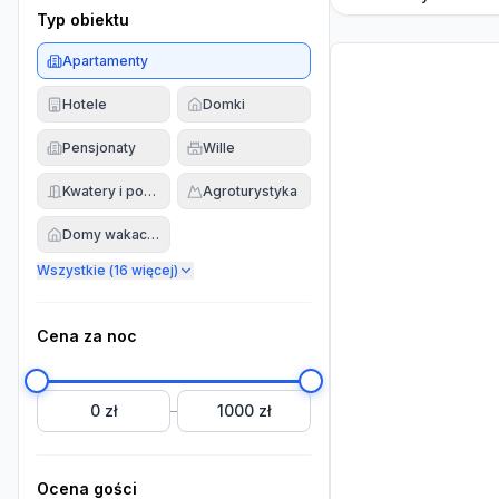
Typ obiektu
Apartamenty
Hotele
Domki
Pensjonaty
Wille
Kwatery i pokoje
Agroturystyka
Domy wakacyjne
Wszystkie (
16
więcej)
Cena za noc
0 zł
1000 zł
–
Ocena gości