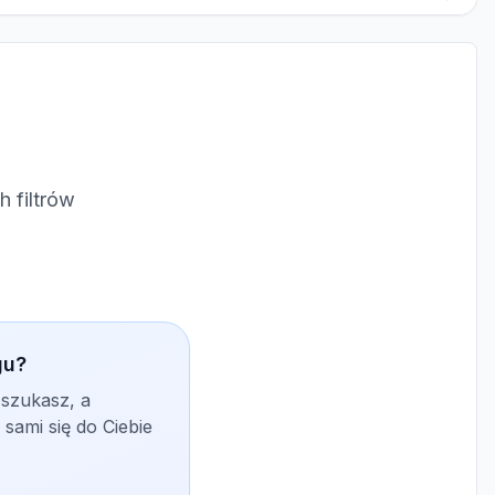
 filtrów
gu?
 szukasz, a
sami się do Ciebie