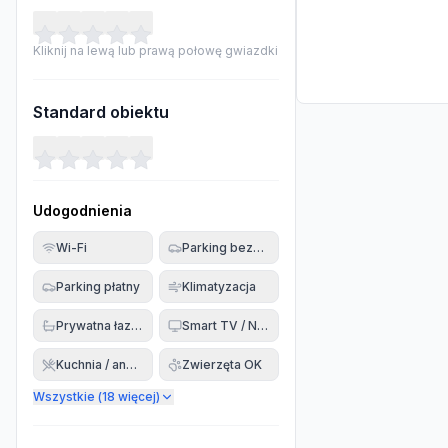
Kliknij na lewą lub prawą połowę gwiazdki
Standard obiektu
Udogodnienia
Wi-Fi
Parking bezpłatny
Parking płatny
Klimatyzacja
Prywatna łazienka
Smart TV / Netflix
Kuchnia / aneks
Zwierzęta OK
Wszystkie (
18
więcej)