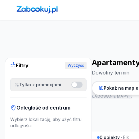
Strona główna
›
Noclegi
›
Apartamenty w Elk
Apartamenty
Filtry
Wyczyść
Dowolny termin
Tylko z promocjami
Pokaż na mapie
ŁADOWANIE MAPY…
Odległość od centrum
Wybierz lokalizację, aby użyć filtru
odległości
0
obiekty
·
Elk