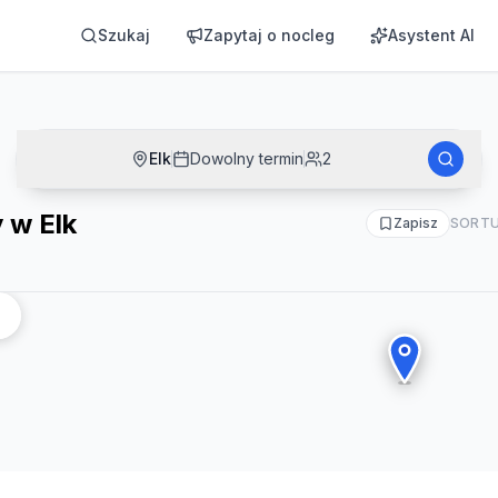
Szukaj
Zapytaj o nocleg
Asystent AI
Elk
Dowolny termin
2
 w Elk
Zapisz
SORTU