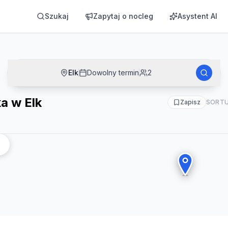
Szukaj
Zapytaj o nocleg
Asystent AI
Elk
Dowolny termin
2
a w Elk
Zapisz
SORTU