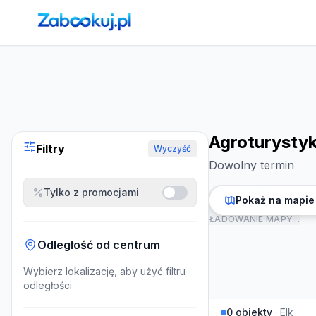
Strona główna
›
Noclegi
›
Agroturystyka w Elk
Agroturystyk
Filtry
Wyczyść
Dowolny termin
Tylko z promocjami
Pokaż na mapie
ŁADOWANIE MAPY…
Odległość od centrum
Wybierz lokalizację, aby użyć filtru
odległości
0
obiekty
·
Elk