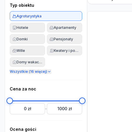
Typ obiektu
Agroturystyka
Hotele
Apartamenty
Domki
Pensjonaty
Wille
Kwatery i pokoje
Domy wakacyjne
Wszystkie (
16
więcej)
Cena za noc
0 zł
1000 zł
–
Ocena gości