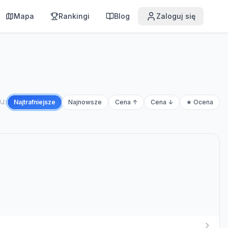
Mapa
Rankingi
Blog
Zaloguj się
J:
Najtrafniejsze
Najnowsze
Cena ↑
Cena ↓
★ Ocena