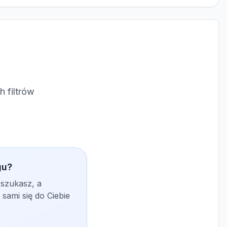
 filtrów
gu?
 szukasz, a
sami się do Ciebie