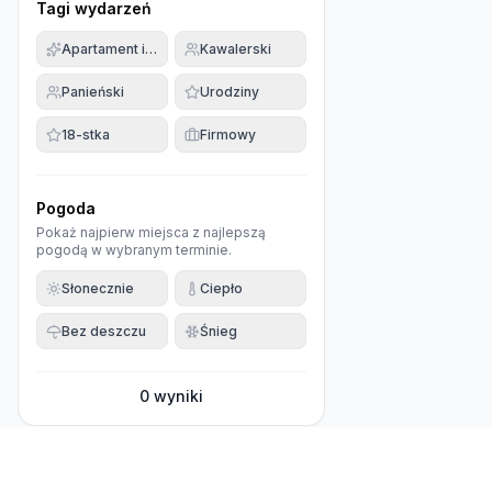
Tagi wydarzeń
Apartament imprezowy
Kawalerski
Panieński
Urodziny
18-stka
Firmowy
Pogoda
Pokaż najpierw miejsca z najlepszą
pogodą w wybranym terminie.
Słonecznie
Ciepło
Bez deszczu
Śnieg
0
wyniki