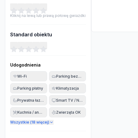
Kliknij na lewą lub prawą połowę gwiazdki
Standard obiektu
Udogodnienia
Wi-Fi
Parking bezpłatny
Parking płatny
Klimatyzacja
Prywatna łazienka
Smart TV / Netflix
Kuchnia / aneks
Zwierzęta OK
Wszystkie (
18
więcej)