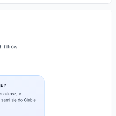
 filtrów
gu?
 szukasz, a
sami się do Ciebie