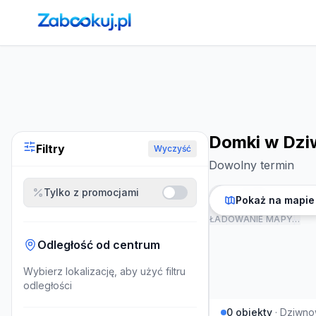
Strona główna
›
Noclegi
›
Domki w Dziwnowek
Domki w Dz
Filtry
Wyczyść
Dowolny termin
Tylko z promocjami
Pokaż na mapie
ŁADOWANIE MAPY…
Odległość od centrum
Wybierz lokalizację, aby użyć filtru
odległości
0
obiekty
·
Dziwn