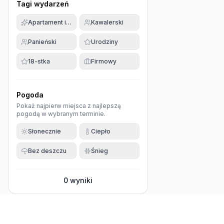
Tagi wydarzeń
Apartament imprezowy
Kawalerski
Panieński
Urodziny
18-stka
Firmowy
Pogoda
Pokaż najpierw miejsca z najlepszą
pogodą w wybranym terminie.
Słonecznie
Ciepło
Bez deszczu
Śnieg
0
wyniki