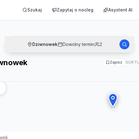
Szukaj
Zapytaj o nocleg
Asystent AI
Dziwnowek
Dowolny termin
2
iwnowek
Zapisz
SORTU
owek