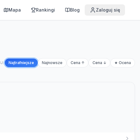
Mapa
Rankingi
Blog
Zaloguj się
J:
Najtrafniejsze
Najnowsze
Cena ↑
Cena ↓
★ Ocena