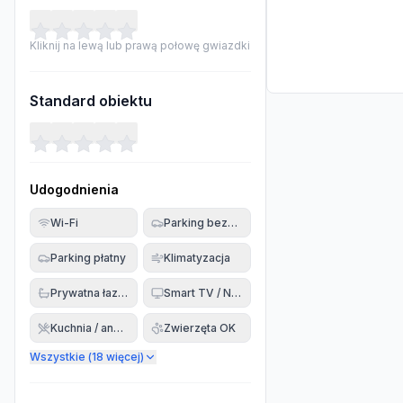
Kliknij na lewą lub prawą połowę gwiazdki
Standard obiektu
Udogodnienia
Wi-Fi
Parking bezpłatny
Parking płatny
Klimatyzacja
Prywatna łazienka
Smart TV / Netflix
Kuchnia / aneks
Zwierzęta OK
Wszystkie (
18
więcej)