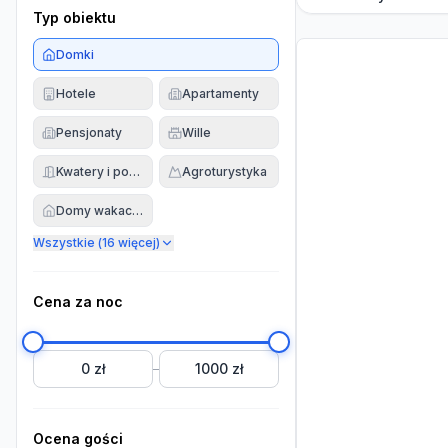
Typ obiektu
Domki
Hotele
Apartamenty
Pensjonaty
Wille
Kwatery i pokoje
Agroturystyka
Domy wakacyjne
Wszystkie (
16
więcej)
Cena za noc
0 zł
1000 zł
–
Ocena gości