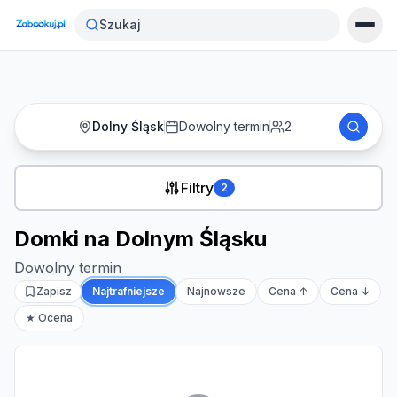
Strona główna
›
Noclegi
›
Domki na Dolnym Śląsku
Szukaj
Dolny Śląsk
Dowolny termin
2
Filtry
2
Domki na Dolnym Śląsku
Dowolny termin
Zapisz
Najtrafniejsze
Najnowsze
Cena ↑
Cena ↓
★ Ocena