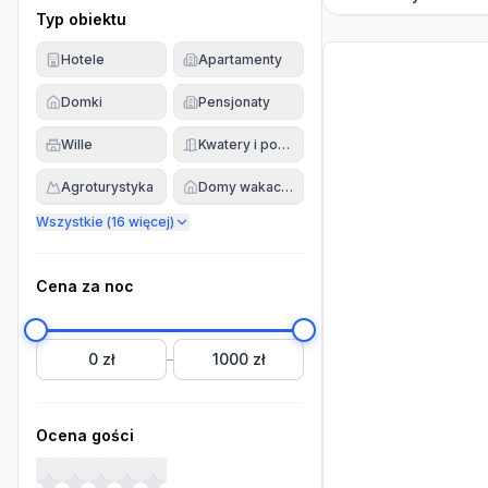
Typ obiektu
Hotele
Apartamenty
Domki
Pensjonaty
Wille
Kwatery i pokoje
Agroturystyka
Domy wakacyjne
Wszystkie (
16
więcej)
Cena za noc
0 zł
1000 zł
–
Ocena gości