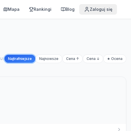
Mapa
Rankingi
Blog
Zaloguj się
J:
Najtrafniejsze
Najnowsze
Cena ↑
Cena ↓
★ Ocena