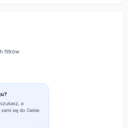
 filtrów
gu?
 szukasz, a
sami się do Ciebie