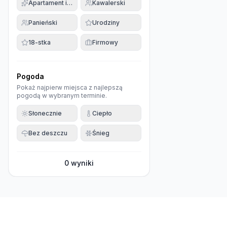
Apartament imprezowy
Kawalerski
Panieński
Urodziny
18-stka
Firmowy
Pogoda
Pokaż najpierw miejsca z najlepszą
pogodą w wybranym terminie.
Słonecznie
Ciepło
Bez deszczu
Śnieg
0
wyniki