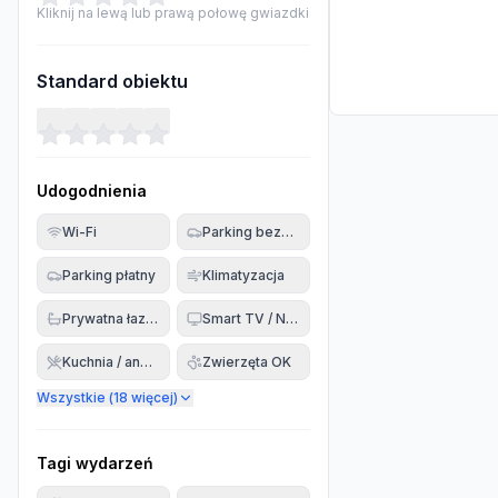
Kliknij na lewą lub prawą połowę gwiazdki
Standard obiektu
Udogodnienia
Wi-Fi
Parking bezpłatny
Parking płatny
Klimatyzacja
Prywatna łazienka
Smart TV / Netflix
Kuchnia / aneks
Zwierzęta OK
Wszystkie (
18
więcej)
Tagi wydarzeń