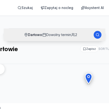
Szukaj
Zapytaj o nocleg
Asystent AI
Darłowo
Dowolny termin
2
rłowie
Zapisz
SORTU
o