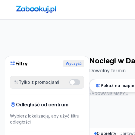
Strona główna
›
Noclegi
›
Noclegi w Darłowie
Noclegi w Da
Filtry
Wyczyść
Dowolny termin
Tylko z promocjami
Pokaż na mapie
ŁADOWANIE MAPY…
Odległość od centrum
Wybierz lokalizację, aby użyć filtru
odległości
0
obiekty
·
Darłow