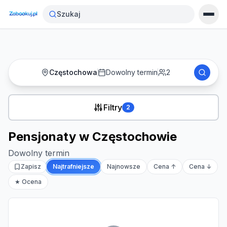
Strona główna
›
Noclegi
›
Pensjonaty w Częstochowie
Szukaj
Częstochowa
Dowolny termin
2
Filtry
2
Pensjonaty w Częstochowie
Dowolny termin
Zapisz
Najtrafniejsze
Najnowsze
Cena ↑
Cena ↓
★ Ocena