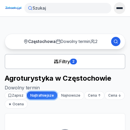
Strona główna
›
Noclegi
›
Agroturystyka w Częstochowie
Szukaj
Częstochowa
Dowolny termin
2
Filtry
2
Agroturystyka w Częstochowie
Dowolny termin
Zapisz
Najtrafniejsze
Najnowsze
Cena ↑
Cena ↓
★ Ocena