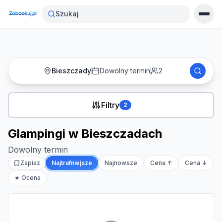
Strona główna
›
Noclegi
›
Glampingi w Bieszczadach
Szukaj
Bieszczady
Dowolny termin
2
Filtry
2
Glampingi w Bieszczadach
Dowolny termin
Zapisz
Najtrafniejsze
Najnowsze
Cena ↑
Cena ↓
★ Ocena