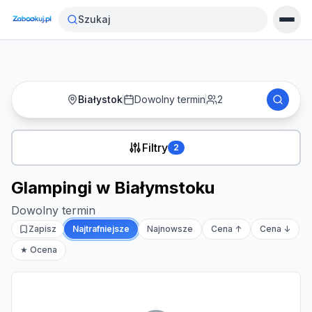
Strona główna
›
Noclegi
›
Glampingi w Białymstoku
Szukaj
Białystok
Dowolny termin
2
Filtry
2
Glampingi w Białymstoku
Dowolny termin
Zapisz
Najtrafniejsze
Najnowsze
Cena ↑
Cena ↓
★ Ocena