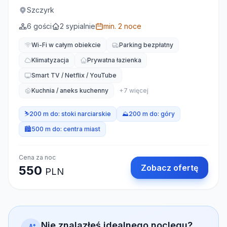
Szczyrk
6
gości
2
sypialnie
min.
2
noce
Wi-Fi w całym obiekcie
Parking bezpłatny
Klimatyzacja
Prywatna łazienka
Smart TV / Netflix / YouTube
Kuchnia / aneks kuchenny
+
7
więcej
⛷️
200 m do:
stoki narciarskie
⛰️
200 m do:
góry
🏙️
500 m do:
centra miast
Cena za noc
Zobacz ofertę
550
PLN
Nie znalazłeś idealnego noclegu?