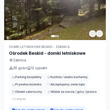
DOMKI LETNISKOWE BESKID - ŻABNICA
Ośrodek Beskid - domki letniskowe
Żabnica
36
gości
12
sypialni
Parking bezpłatny
Kuchnia / aneks kuchenny
Prywatna łazienka
Akceptujemy zwierzęta
Obiekt całoroczny
Widok na morze / góry / jezioro
+
2
więcej
🏙️
0 m do:
centra miast
🏙️
0 m do:
centra miast