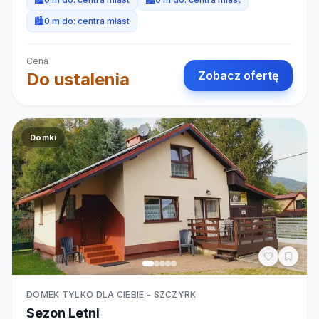
🏙️
0 m do:
centra miast
Cena
Zobacz ofertę
Do ustalenia
Domki
DOMEK TYLKO DLA CIEBIE - SZCZYRK
Sezon Letni