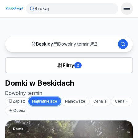
Strona główna
›
Noclegi
›
Domki w Beskidach
Szukaj
Beskidy
Dowolny termin
2
Filtry
2
Domki w Beskidach
Dowolny termin
Zapisz
Najtrafniejsze
Najnowsze
Cena ↑
Cena ↓
★ Ocena
Domki