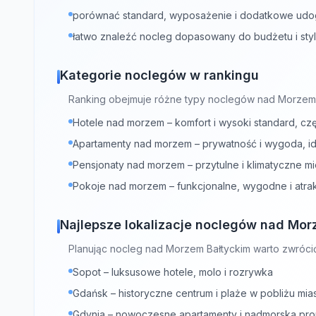
porównać standard, wyposażenie i dodatkowe udo
łatwo znaleźć nocleg dopasowany do budżetu i st
Kategorie noclegów w rankingu
Ranking obejmuje różne typy noclegów nad Morzem 
Hotele nad morzem – komfort i wysoki standard, cz
Apartamenty nad morzem – prywatność i wygoda, ide
Pensjonaty nad morzem – przytulne i klimatyczne m
Pokoje nad morzem – funkcjonalne, wygodne i atr
Najlepsze lokalizacje noclegów nad Mor
Planując nocleg nad Morzem Bałtyckim warto zwróci
Sopot – luksusowe hotele, molo i rozrywka
Gdańsk – historyczne centrum i plaże w pobliżu mia
Gdynia – nowoczesne apartamenty i nadmorska pr