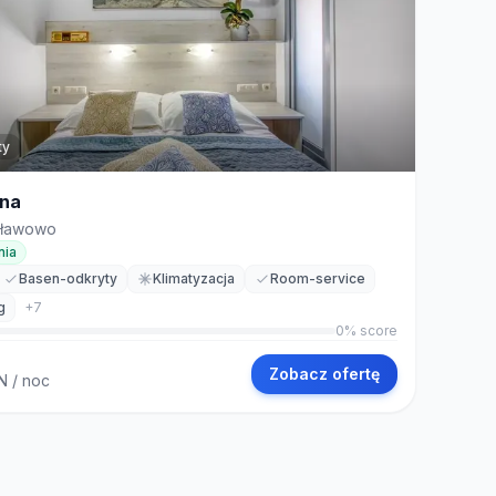
ty
una
sławowo
nia
Basen-odkryty
Klimatyzacja
Room-service
g
+
7
0
% score
Zobacz ofertę
N
/ noc