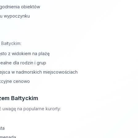
godnienia obiektów
ylu wypoczynku
Bałtyckim:
ęsto z widokiem na plażę
alne dla rodzin i grup
iejsca w nadmorskich miejscowościach
akcyjne cenowo
zem Bałtyckim
ć uwagę na popularne kurorty:
sta
omenada