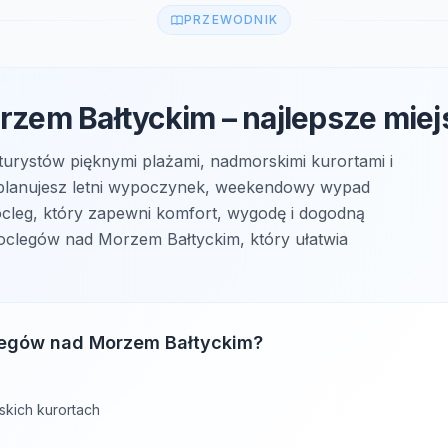
PRZEWODNIK
zem Bałtyckim – najlepsze mie
turystów pięknymi plażami, nadmorskimi kurortami i
zy planujesz letni wypoczynek, weekendowy wypad
ocleg, który zapewni komfort, wygodę i dogodną
 noclegów nad Morzem Bałtyckim, który ułatwia
legów nad Morzem Bałtyckim?
skich kurortach