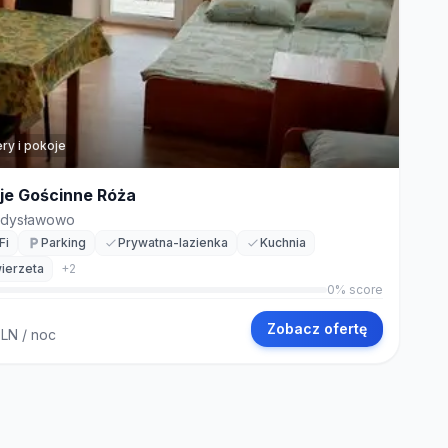
ry i pokoje
je Gościnne Róża
dysławowo
Fi
Parking
Prywatna-lazienka
Kuchnia
ierzeta
+
2
0
% score
Zobacz ofertę
PLN
/ noc