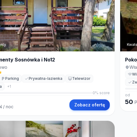
nty
Kwate
enty Sosnówka i No12
Poko
owo
Wła
Wi
Parking
Prywatna-lazienka
Telewizor
Zw
a
+
1
0
% score
od
50
Zobacz ofertę
N
/ noc