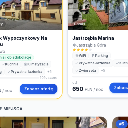
ty
Domki
k Wypoczynkowy Na
Jastrzębia Marina
u
Jastrzębia Góra
owo
WiFi
Parking
nia i obiadokolacje
Prywatna-lazienka
Kuch
Kuchnia
Klimatyzacja
Zwierzeta
+
5
g
Prywatna-lazienka
+
6
20
% score
od
Zobacz
650
Zobacz ofertę
PLN
/ noc
N
/ noc
E MIEJSCA
#
5