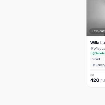
Pensjona
Willa L
Włady
Śniada
WiFi
Parkin
od
420
PL