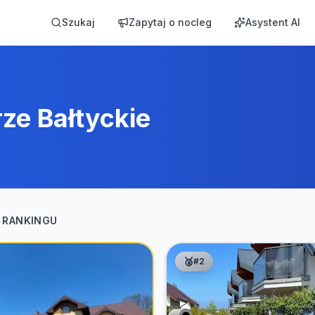
Szukaj
Zapytaj o nocleg
Asystent AI
ze Bałtyckie
 RANKINGU
🥈
#
2