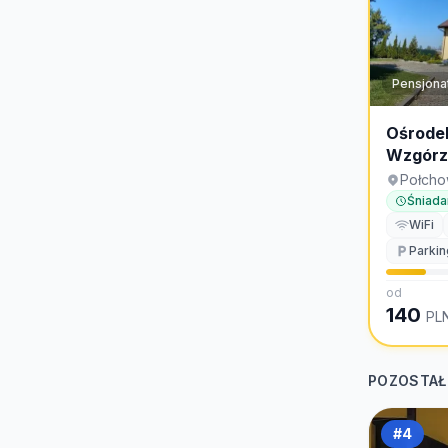
Pensjona
Ośrode
Wzgórz
Połch
Śniada
WiFi
Parkin
od
140
PL
POZOSTAŁ
#
4