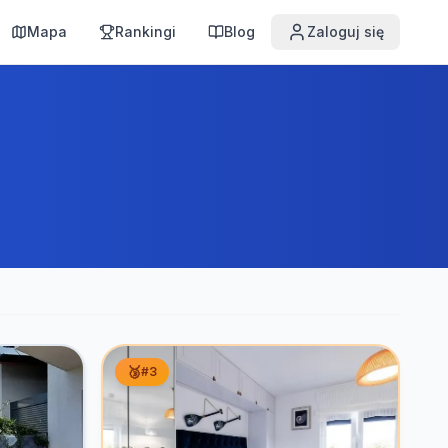
Mapa
Rankingi
Blog
Zaloguj się
🥉
#
3