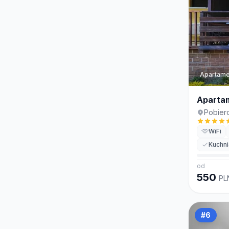
Apartame
Apartam
Pobier
WiFi
Kuchni
od
550
PL
#
6