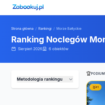
Strona główna
/
Rankingi
/
Morze Bałtyckie
Ranking Noclegów
Mor
Sierpień 2026
6
obiektów
🏆
PODIUM
Metodologia rankingu
🥇
#
1