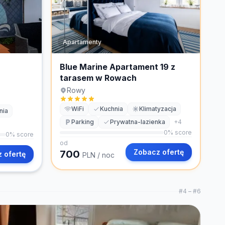
Apartamenty
Blue Marine Apartament 19 z
tarasem w Rowach
Rowy
WiFi
Kuchnia
Klimatyzacja
nia
Parking
Prywatna-lazienka
+
4
0
% score
0
% score
od
Zobacz ofertę
700
 ofertę
PLN
/ noc
#
4
– #
6