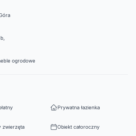
 Góra
b,
meble ogrodowe
płatny
Prywatna łazienka
 zwierzęta
Obiekt całoroczny