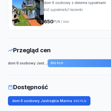
dom 6 osobowy z dwiema sypialniami
2
sypialnie
1
łazienki
650
PLN
/ noc
Przegląd cen
dom 6 osobowy Jastrzębia Marina
650 PLN
Dostępność
dom 6 osobowy Jastrzębia Marina
650
PLN