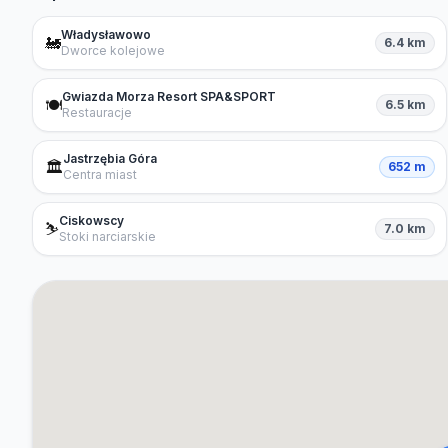
Władysławowo
🚂
6.4 km
Dworce kolejowe
Gwiazda Morza Resort SPA&SPORT
🍽️
6.5 km
Restauracje
Jastrzębia Góra
🏛️
652 m
Centra miast
Ciskowscy
⛷️
7.0 km
Stoki narciarskie