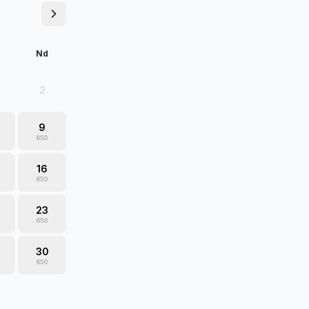
Nd
2
9
650
16
650
23
650
30
650