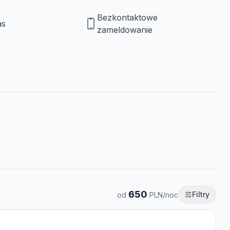
Bezkontaktowe
as
zameldowanie
650
Filtry
od
PLN/noc