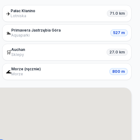
Pałac Kłanino
✈️
71.0 km
Lotniska
Primavera Jastrzębia Góra
🏊
527 m
Aquaparki
Auchan
🛒
27.0 km
Sklepy
Morze (ręcznie)
🌊
800 m
Morze