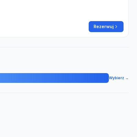
Rezerwuj
Wybierz →