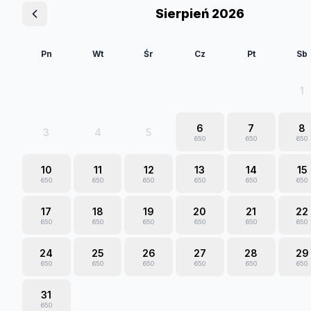
Sierpień 2026
Pn
Wt
Śr
Cz
Pt
Sb
1
6
7
8
3
4
5
650
650
650
10
11
12
13
14
15
650
650
650
650
650
650
17
18
19
20
21
22
650
650
650
650
650
650
24
25
26
27
28
29
650
650
650
650
650
650
31
650