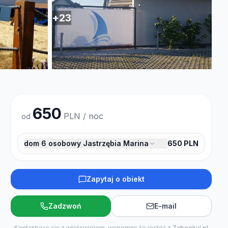
+
23
650
PLN / noc
od
dom 6 osobowy Jastrzębia Marina
650
PLN
Zapytaj o obiekt
Zadzwoń
E-mail
Kontaktując się z właścicielem, wspomnij że jesteś z
Zabookuj.pl