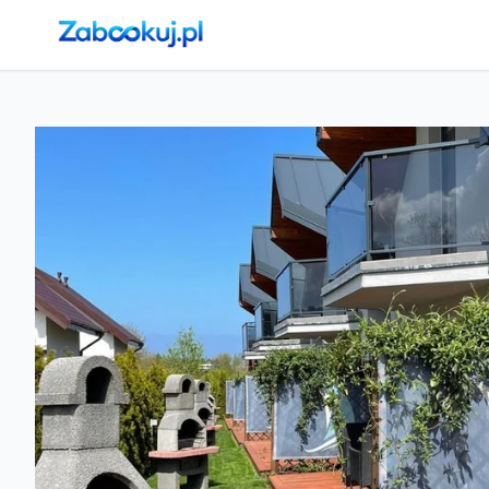
Strona główna
›
Noclegi
›
Jastrzębia Góra
›
Jastrzębia Marina