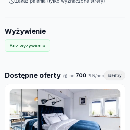
Zakaz palenia (tylko wyznaczone strefy)
Wyżywienie
Bez wyżywienia
Dostępne oferty
700
Filtry
od
PLN/noc
(
1
)