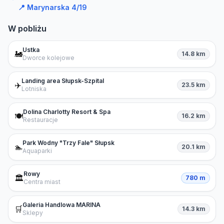
📍
Marynarska 4/19
W pobliżu
Ustka
🚂
14.8 km
Dworce kolejowe
Landing area Słupsk-Szpital
✈️
23.5 km
Lotniska
Dolina Charlotty Resort & Spa
🍽️
16.2 km
Restauracje
Park Wodny "Trzy Fale" Słupsk
🏊
20.1 km
Aquaparki
Rowy
🏛️
780 m
Centra miast
Galeria Handlowa MARINA
🛒
14.3 km
Sklepy