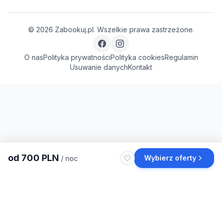
©
2026
Zabookuj.pl. Wszelkie prawa zastrzeżone.
O nas
Polityka prywatności
Polityka cookies
Regulamin
Usuwanie danych
Kontakt
od
700
PLN
Wybierz oferty
/ noc