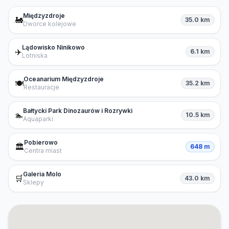
Międzyzdroje
🚂
35.0 km
Dworce kolejowe
Lądowisko Ninikowo
✈️
6.1 km
Lotniska
Oceanarium Międzyzdroje
🍽️
35.2 km
Restauracje
Bałtycki Park Dinozaurów i Rozrywki
🏊
10.5 km
Aquaparki
Pobierowo
🏛️
648 m
Centra miast
Galeria Molo
🛒
43.0 km
Sklepy