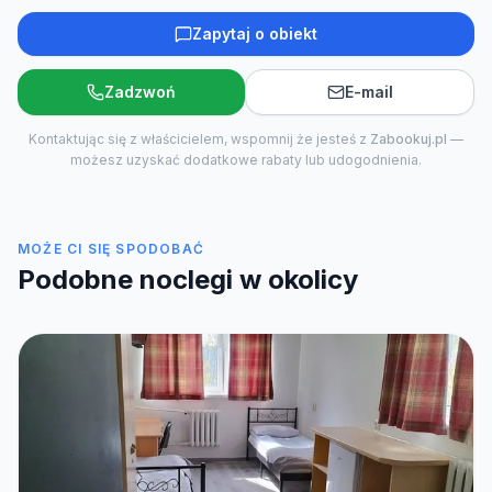
Zapytaj o obiekt
Zadzwoń
E-mail
Kontaktując się z właścicielem, wspomnij że jesteś z
Zabookuj.pl
—
możesz uzyskać dodatkowe rabaty lub udogodnienia.
MOŻE CI SIĘ SPODOBAĆ
Podobne noclegi w okolicy