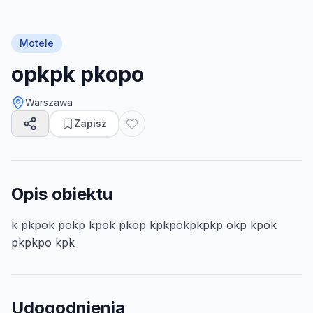
Motele
opkpk pkopo
Warszawa
Zapisz
Opis obiektu
k pkpok pokp kpok pkop kpkpokpkpkp okp kpok
pkpkpo kpk
Udogodnienia