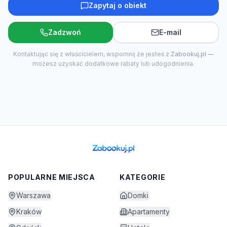
Zapytaj o obiekt
Zadzwoń
E-mail
Kontaktując się z właścicielem, wspomnij że jesteś z
Zabookuj.pl
—
możesz uzyskać dodatkowe rabaty lub udogodnienia.
POPULARNE MIEJSCA
KATEGORIE
Warszawa
Domki
Kraków
Apartamenty