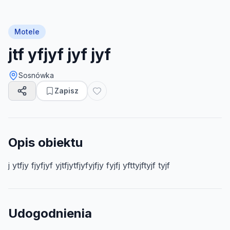
Motele
jtf yfjyf jyf jyf
Sosnówka
Zapisz
Opis obiektu
j ytfjy fjyfjyf yjtfjytfjyfyjfjy fyjfj yfttyjftyjf tyjf
Udogodnienia