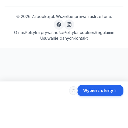
©
2026
Zabookuj.pl. Wszelkie prawa zastrzeżone.
O nas
Polityka prywatności
Polityka cookies
Regulamin
Usuwanie danych
Kontakt
Wybierz oferty
Szukasz więcej noclegów
w 97-371
?