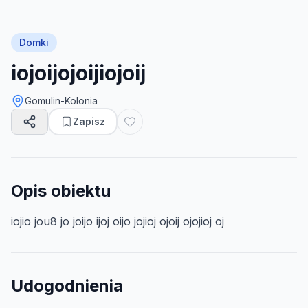
Domki
iojoijojoijiojoij
Gomulin-Kolonia
Zapisz
Opis obiektu
iojio jou8 jo joijo ijoj oijo jojioj ojoij ojojioj oj
Udogodnienia