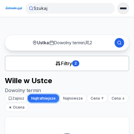
Strona główna
›
Noclegi
›
Wille w Ustce
Szukaj
Ustka
Dowolny termin
2
Filtry
2
Wille w Ustce
Dowolny termin
Zapisz
Najtrafniejsze
Najnowsze
Cena ↑
Cena ↓
★ Ocena