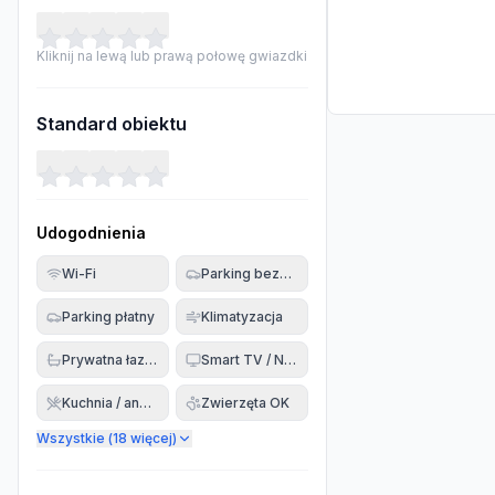
Kliknij na lewą lub prawą połowę gwiazdki
Standard obiektu
Udogodnienia
Wi-Fi
Parking bezpłatny
Parking płatny
Klimatyzacja
Prywatna łazienka
Smart TV / Netflix
Kuchnia / aneks
Zwierzęta OK
Wszystkie (
18
więcej)