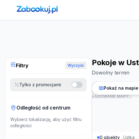
Strona główna
›
Noclegi
›
Pokoje w Ustce
Pokoje w Us
Filtry
Wyczyść
Dowolny termin
Tylko z promocjami
Pokaż na mapie
ŁADOWANIE MAPY…
Odległość od centrum
Wybierz lokalizację, aby użyć filtru
odległości
0
obiekty
·
Ustka