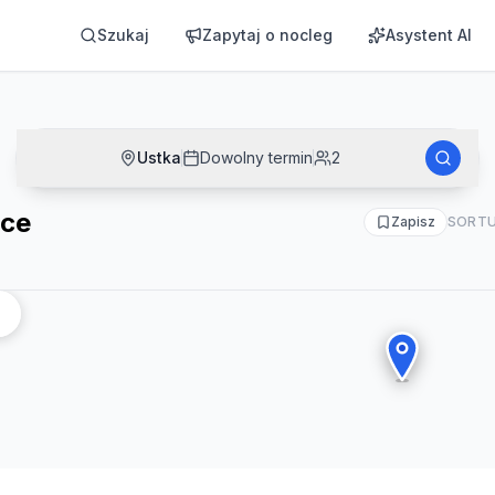
Szukaj
Zapytaj o nocleg
Asystent AI
Ustka
Dowolny termin
2
tce
Zapisz
SORTU