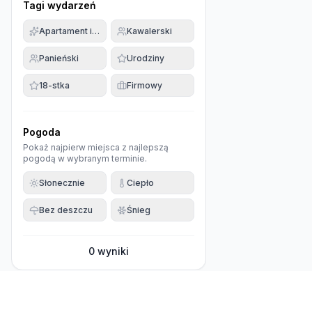
Tagi wydarzeń
Apartament imprezowy
Kawalerski
Panieński
Urodziny
18-stka
Firmowy
Pogoda
Pokaż najpierw miejsca z najlepszą
pogodą w wybranym terminie.
Słonecznie
Ciepło
Bez deszczu
Śnieg
0
wyniki