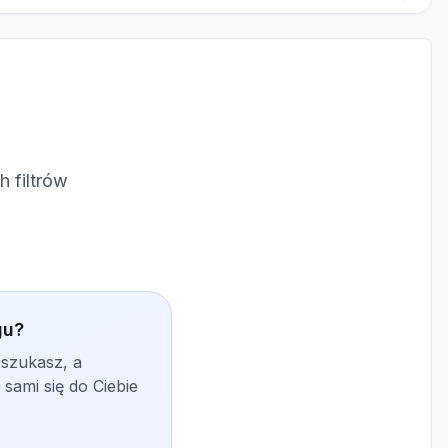
 filtrów
gu?
 szukasz, a
sami się do Ciebie