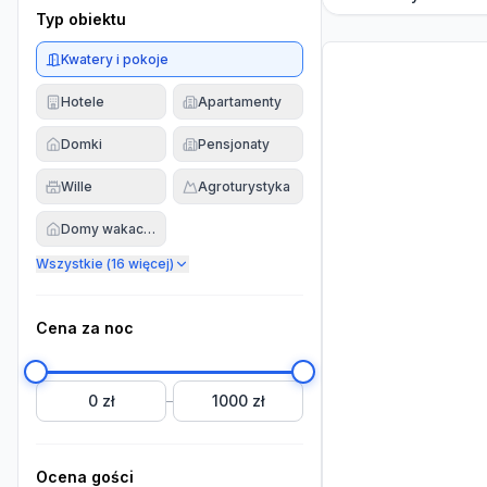
Typ obiektu
Kwatery i pokoje
Hotele
Apartamenty
Domki
Pensjonaty
Wille
Agroturystyka
Domy wakacyjne
Wszystkie (
16
więcej)
Cena za noc
0 zł
1000 zł
–
Ocena gości