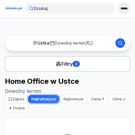
Strona główna
›
Noclegi
›
Home Office w Ustce
Szukaj
Ustka
Dowolny termin
2
Filtry
2
Home Office w Ustce
Dowolny termin
Zapisz
Najtrafniejsze
Najnowsze
Cena ↑
Cena ↓
★ Ocena